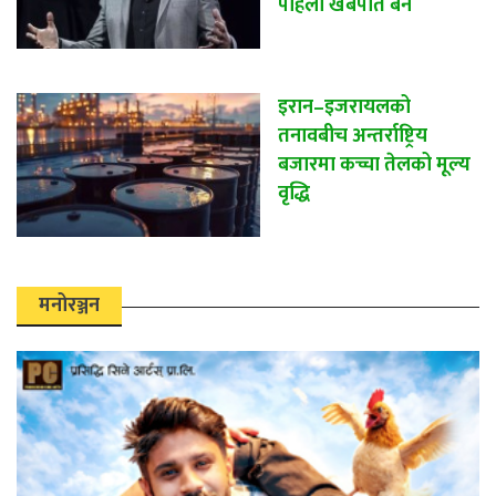
पहिलो खर्बपति बन
इरान–इजरायलको
तनावबीच अन्तर्राष्ट्रिय
बजारमा कच्चा तेलको मूल्य
वृद्धि
मनोरञ्जन