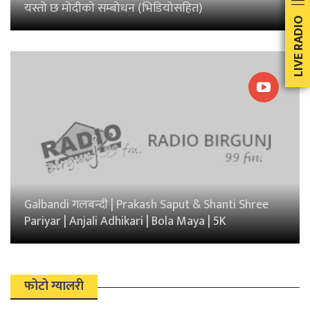
यस्तो छ मोदीकाे सम्बोधन (भिडियोसहित)
LIVE RADIO
Galbandi गलबन्दी | Prakash Saput & Shanti Shree
Pariyar | Anjali Adhikari | Bola Maya | 5K
फोटो ग्यालरी