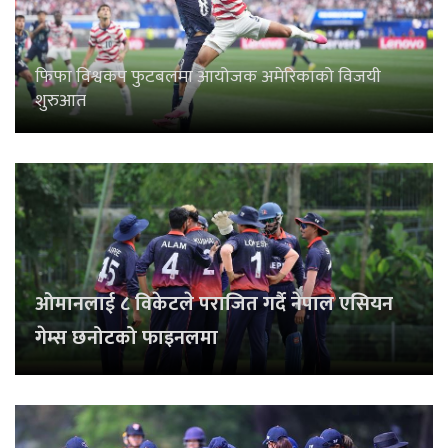
फिफा विश्वकप फुटबलमा आयोजक अमेरिकाको विजयी
शुरुआत
ओमानलाई ८ विकेटले पराजित गर्दै नेपाल एसियन
गेम्स छनोटको फाइनलमा