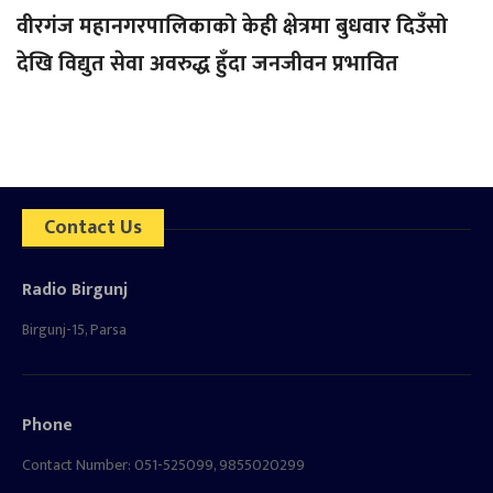
वीरगंज महानगरपालिकाको केही क्षेत्रमा बुधवार दिउँसो
देखि विद्युत सेवा अवरुद्ध हुँदा जनजीवन प्रभावित
Contact Us
Radio Birgunj
Birgunj-15, Parsa
Phone
Contact Number: 051-525099, 9855020299