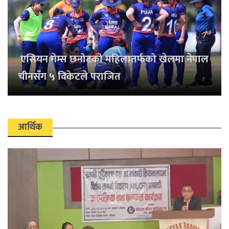
एसियन गेम्स छनोटको महिलातर्फको खेलमा नेपाल
चीनसँग ५ विकेटले पराजित
आर्थिक