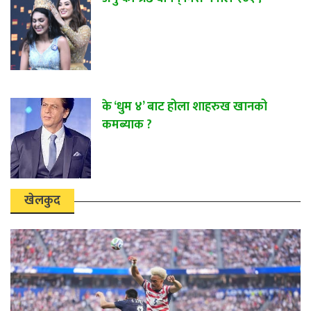
के ‘धुम ४’ बाट होला शाहरुख खानको
कमब्याक ?
खेलकुद