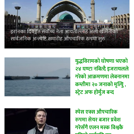
इरानका दिवङ्गत सर्वोच्च नेता आयतोल्लाह अली खामेनीको
सार्वजनिक अन्त्येष्टि समारोह औपचारिक रुपमा सुरु
युद्धविरामको घोषणा भएको
२४ घण्टा नबित्दै इजरायलले
गरेको आक्रमणमा लेबनानमा
कम्तीमा २० जनाको मृत्युि ,
स्ट्रेट अफ होर्मुज बन्द
स्पेस एक्स औपचारिक
रुपमा सेयर बजार प्रवेश
गरेसँगै एलन मस्क विश्वकै