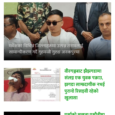
मधेशका विभिन्न जिल्लाहरूमा उत्पन्न तनावलाई
सामान्यीकरण गर्दै गृहमन्त्री गुरुङ जनकपुरमा
वीरगञ्जबाट झैझगडामा
संलग्न एक युवक पक्राउ,
झगडा साम्प्रदायीक नभई
पुरानो रिसइवी रहेको
खुलासा